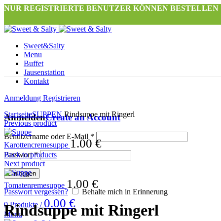
NUR REGISTRIERTE BENUTZER KÖNNEN BESTELLEN
Sweet&Salty
Menu
Buffet
Jausenstation
Kontakt
Anmeldung Registrieren
Click to enlarge
Startseite
SUPPEN
Rindsuppe mit Ringerl
Anmelden
Create an Account
Previous product
Benutzername oder E-Mail
*
1.00
€
Karottencremesuppe
Back to products
Passwort
*
Next product
Einloggen
1.00
€
Tomatenremesuppe
Passwort vergessen?
Behalte mich in Erinnerung
0.00
€
0
Produkte
/
Rindsuppe mit Ringerl
Menu