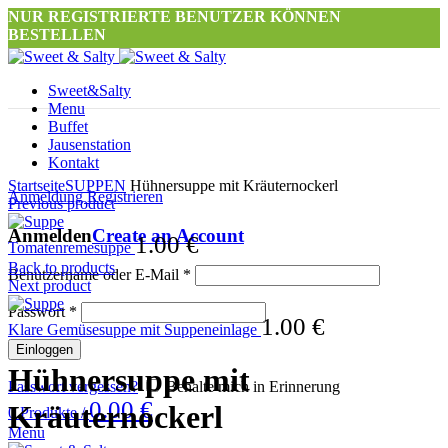
NUR REGISTRIERTE BENUTZER KÖNNEN
BESTELLEN
Sweet&Salty
Menu
Buffet
Jausenstation
Kontakt
Click to enlarge
Startseite
SUPPEN
Hühnersuppe mit Kräuternockerl
Anmeldung Registrieren
Previous product
Anmelden
Create an Account
1.00
€
Tomatenremesuppe
Back to products
Benutzername oder E-Mail
*
Next product
Passwort
*
1.00
€
Klare Gemüsesuppe mit Suppeneinlage
Einloggen
Hühnersuppe mit
Passwort vergessen?
Behalte mich in Erinnerung
0.00
€
Kräuternockerl
0
Produkte
/
Menu