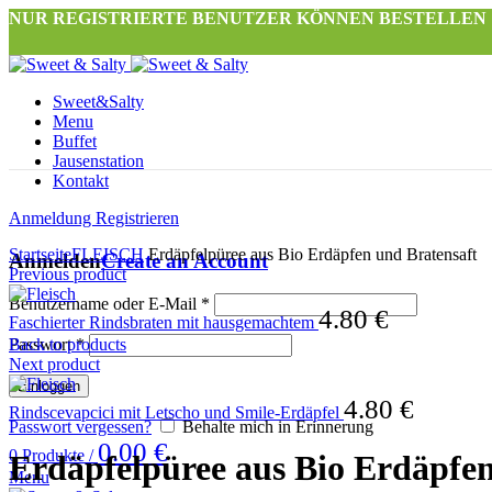
NUR REGISTRIERTE BENUTZER KÖNNEN BESTELLEN
Sweet&Salty
Menu
Buffet
Jausenstation
Kontakt
Anmeldung Registrieren
Click to enlarge
Startseite
FLEISCH
Erdäpfelpüree aus Bio Erdäpfen und Bratensaft
Anmelden
Create an Account
Previous product
Benutzername oder E-Mail
*
4.80
€
Faschierter Rindsbraten mit hausgemachtem
Back to products
Passwort
*
Next product
Einloggen
4.80
€
Rindscevapcici mit Letscho und Smile-Erdäpfel
Passwort vergessen?
Behalte mich in Erinnerung
0.00
€
0
Produkte
/
Erdäpfelpüree aus Bio Erdäpfen
Menu