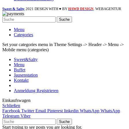
Sweet & Salty
2021 DESIGN WITH ♥ BY
. WEBAGENTUR
HAWD DESIGN
Suche
Menu
Categories
Set your categories menu in Theme Settings -> Header -> Menu ->
Mobile menu (categories)
Sweet&Salty
Menu
Buffet
Jausenstation
Kontakt
Anmeldung Registrieren
Einkaufswagen
Schließen
Facebook
Twitter
Email
Pinterest
linkedin
WhatsApp
WhatsApp
Telegram
Viber
Suche
Start typing to see posts you are looking for.