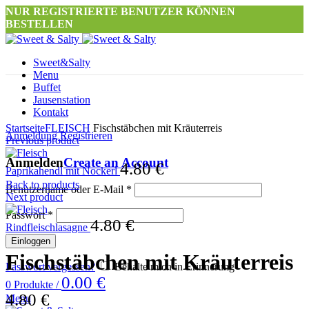
NUR REGISTRIERTE BENUTZER KÖNNEN
BESTELLEN
Sweet&Salty
Menu
Buffet
Jausenstation
Kontakt
Click to enlarge
Startseite
FLEISCH
Fischstäbchen mit Kräuterreis
Anmeldung Registrieren
Previous product
Anmelden
Create an Account
4.80
€
Paprikahendl mit Nockerl
Back to products
Benutzername oder E-Mail
*
Next product
Passwort
*
4.80
€
Rindfleischlasagne
Einloggen
Fischstäbchen mit Kräuterreis
Passwort vergessen?
Behalte mich in Erinnerung
0.00
€
0
Produkte
/
4.80
€
Menu