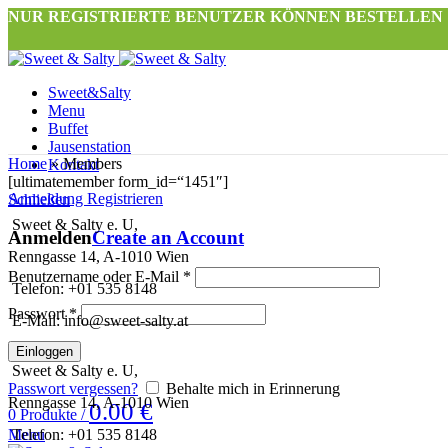
NUR REGISTRIERTE BENUTZER KÖNNEN BESTELLEN
Sweet&Salty
Menu
Buffet
Jausenstation
Home
»
Members
Kontakt
[ultimatemember form_id=“1451″]
Anmeldung Registrieren
Schließen
Sweet & Salty e. U,
Anmelden
Create an Account
Renngasse 14, A-1010 Wien
Benutzername oder E-Mail
*
Telefon: +01 535 8148
Passwort
*
E-Mail: info@sweet-salty.at
Einloggen
Sweet & Salty e. U,
Passwort vergessen?
Behalte mich in Erinnerung
Renngasse 14, A-1010 Wien
0.00
€
0
Produkte
/
Telefon: +01 535 8148
Menu