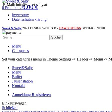
E-Mail: info@sweet-salty.at
0.00
€
0
Produkte
/
Impressum
Datenschutzerklärung
Sweet & Salty
2021 DESIGN WITH ♥ BY
. WEBAGENTUR
HAWD DESIGN
Suche
Menu
Categories
Set your categories menu in Theme Settings -> Header -> Menu -> M
Sweet&Salty
Menu
Buffet
Jausenstation
Kontakt
Anmeldung Registrieren
Einkaufswagen
Schließen